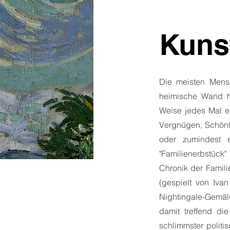
Kunst
Die meisten Mens
heimische Wand hä
Weise jedes Mal ein
Vergnügen, Schönhe
oder zumindest e
"Familienerbstück"
Chronik der Famil
(gespielt von Ivan
Nightingale-Gemäld
damit treffend die
schlimmster politi