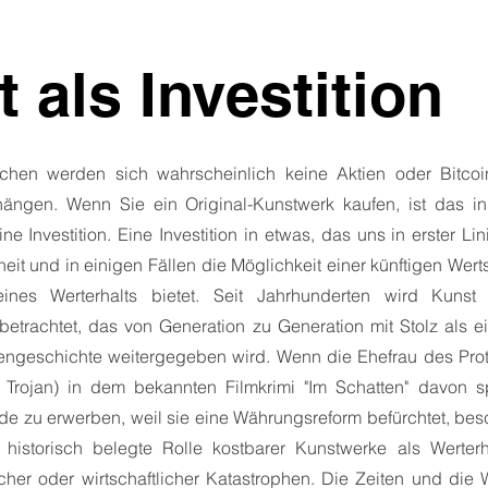
 als Investition
chen werden sich wahrscheinlich keine Aktien oder Bitcoi
ngen. Wenn Sie ein Original-Kunstwerk kaufen, ist das in
e Investition. Eine Investition in etwas, das uns in erster Li
it und in einigen Fällen die Möglichkeit einer künftigen Wert
ines Werterhalts bietet. Seit Jahrhunderten wird Kunst
 betrachtet, das von Generation zu Generation mit Stolz als ei
iengeschichte weitergegeben wird. Wenn die Ehefrau des Pro
 Trojan) in dem bekannten Filmkrimi "Im Schatten" davon sp
e zu erwerben, weil sie eine Währungsreform befürchtet, besc
 historisch belegte Rolle kostbarer Kunstwerke als Werterha
scher oder wirtschaftlicher Katastrophen. Die Zeiten und die 