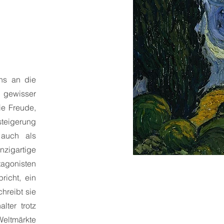
ns an die
 gewisser
nie Freude,
steigerung
 auch als
nzigartige
tagonisten
richt, ein
hreibt sie
lter trotz
Weltmärkte