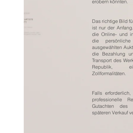
erobern könnten.
Das richtige Bild f
ist nur der Anfang
die Online- und 
die persönlich
ausgewählten Aukti
die Bezahlung un
Transport des Wer
Republik, ein
Zollformalitäten.
Falls erforderlic
professionelle R
Gutachten des 
späteren Verkauf v