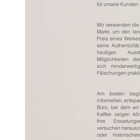
für unsere Kunden.
Wir verwenden die
Markt, um den lang
Preis eines Werke
seine Authentizitä
heutigen Aus
Möglichkeiten de
sich minderwerti
Fälschungen prakti
Am besten begi
informellen, entspa
Büro, bei dem wir
Kaffee zeigen kön
Ihre Erwartun
versuchen herausz
oder historisch