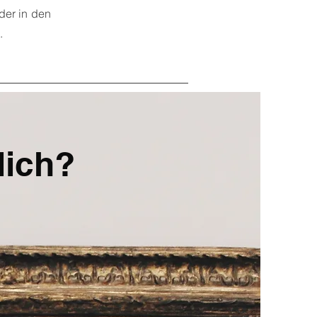
der in den
t.
lich?