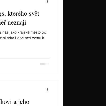
, kterého svět
ěř neznají
z nás jako krajské město po
ým si řeka Labe razí cestu k
kovi a jeho