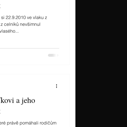
t
 si 22.9.2010 ve vlaku z
z celníků nevšimnul
lasého...
kovi a jeho
t
teré právě pomáhali rodičům