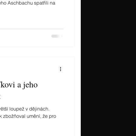
ho Aschbachu spatřili na
kovi a jeho
t
ětší loupež v dějinách.