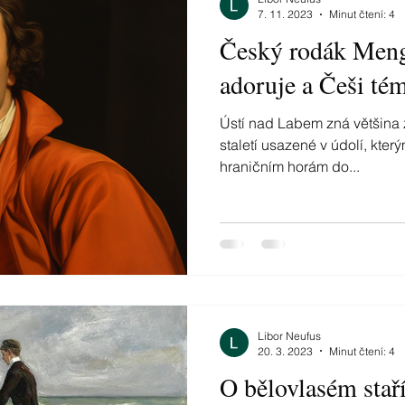
7. 11. 2023
Minut čtení: 4
Český rodák Mengs
adoruje a Češi tém
Ústí nad Labem zná většina 
staletí usazené v údolí, kter
hraničním horám do...
Libor Neufus
20. 3. 2023
Minut čtení: 4
O bělovlasém staří