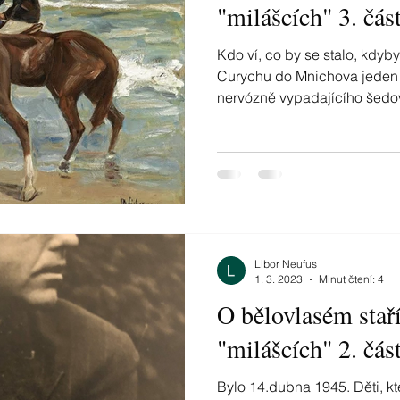
"milášcích" 3. čás
Kdo ví, co by se stalo, kdyby
Curychu do Mnichova jeden 
nervózně vypadajícího šedov
Libor Neufus
1. 3. 2023
Minut čtení: 4
O bělovlasém staří
"milášcích" 2. čás
Bylo 14.dubna 1945. Děti, k