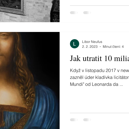
Libor Neufus
2. 2. 2023
Minut čtení: 4
Jak utratit 10 mili
Když v listopadu 2017 v newy
zazněl úder kladívka licitátora a cena obrazu "Salvator
Mundi" od Leonarda da ...