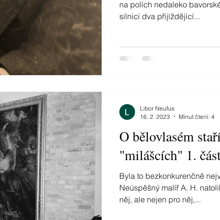
na polích nedaleko bavorské
silnici dva přijíždějící...
Libor Neufus
16. 2. 2023
Minut čtení: 4
O bělovlasém staří
"milášcích" 1. čás
Byla to bezkonkurenčně nejv
Neúspěšný malíř A. H. natolik zbožňoval umění, že pro
něj, ale nejen pro něj,...