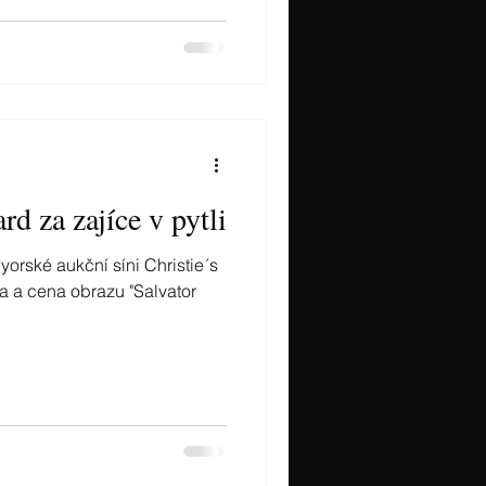
ard za zajíce v pytli
orské aukční síni Christie´s